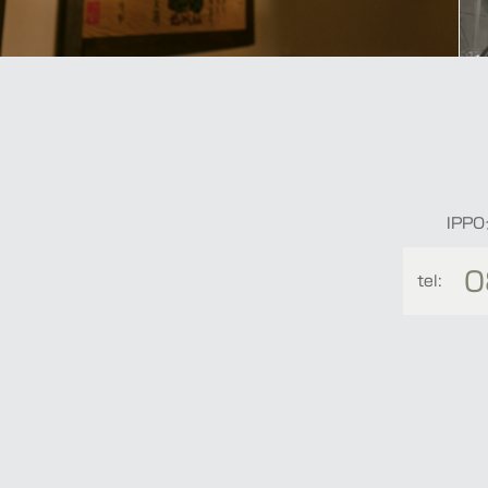
IP
0
tel: