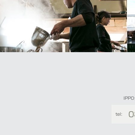
IP
0
tel: